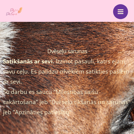
Skip
Mai
to
Me
content
Dvēseļu sarunas
Satikšanās ar sevi.
Izzinot pasauli, katrs ejam
savu ceļu. Es palīdzu cilvēkiem satikties pašiem
ar sevi.
Šo darbu es saucu “Mīlestības saišu
sakārtošana” jeb “Dvēseļu tikšanās un sarunas”
jeb ”Apzināties patiesību”