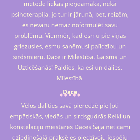
metode liekas pieņeamāka, nekā
psihoterapija, jo tur ir jārunā, bet, reizēm,
es nevaru nemaz noformulēt savu
problēmu. Vienmēr, kad esmu pie viņas
griezusies, esmu saņēmusi palīdzību un
sirdsmieru. Dace ir Mīlestība, Gaisma un
Uzticēšanās! Paldies, ka esi un dalies.
Mīlestībā.
Dace
Vēlos dalīties savā pieredzē pie ļoti
empātiskās, viedās un sirdsgudrās Reiki un
konstelāciju meistares Daces Šajā neticami
dziedinošajā praksē es piedzīvoju iespēju