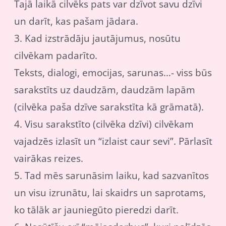
Tajā laikā cilvēks pats var dzīvot savu dzīvi
un darīt, kas pašam jādara.
3. Kad izstrādāju jautājumus, nosūtu
cilvēkam padarīto.
Teksts, dialogi, emocijas, sarunas…- viss būs
sarakstīts uz daudzām, daudzām lapām
(cilvēka paša dzīve sarakstīta kā grāmatā).
4. Visu sarakstīto (cilvēka dzīvi) cilvēkam
vajadzēs izlasīt un “izlaist caur sevi”. Pārlasīt
vairākas reizes.
5. Tad mēs sarunāsim laiku, kad sazvanītos
un visu izrunātu, lai skaidrs un saprotams,
ko tālāk ar jauniegūto pieredzi darīt.