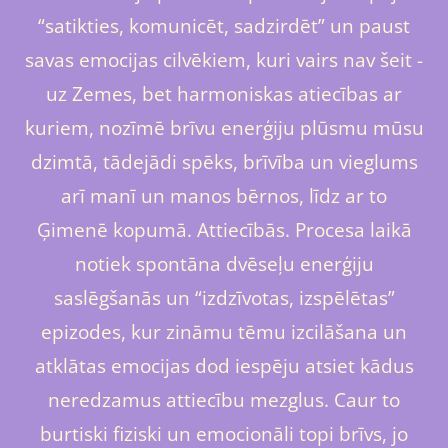
“satikties, komunicēt, sadzirdēt” un paust
savas emocijas cilvēkiem, kuri vairs nav šeit -
uz Zemes, bet harmoniskas atiecības ar
kuriem, nozīmē brīvu enerģiju plūsmu mūsu
dzimtā, tādejādi spēks, brīvība un vieglums
arī manī un manos bērnos, līdz ar to
Ģimenē kopumā. Attiecībās. Procesa laikā
notiek spontāna dvēseļu enerģiju
saslēgšanās un “izdzīvotas, izspēlētas”
epizodes, kur zināmu tēmu izcilāšana un
atklātas emocijas dod iespēju atsiet kādus
neredzamus attiecību mezglus. Caur to
burtiski fiziski un emocionāli topi brīvs, jo