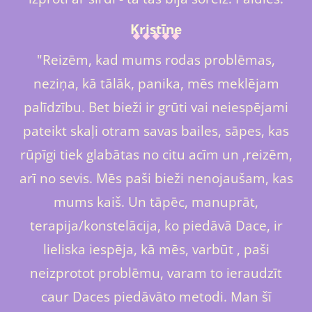
Kristīne
"Reizēm, kad mums rodas problēmas,
neziņa, kā tālāk, panika, mēs meklējam
palīdzību. Bet bieži ir grūti vai neiespējami
pateikt skaļi otram savas bailes, sāpes, kas
rūpīgi tiek glabātas no citu acīm un ,reizēm,
arī no sevis. Mēs paši bieži nenojaušam, kas
mums kaiš. Un tāpēc, manuprāt,
terapija/konstelācija, ko piedāvā Dace, ir
lieliska iespēja, kā mēs, varbūt , paši
neizprotot problēmu, varam to ieraudzīt
caur Daces piedāvāto metodi. Man šī