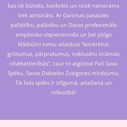
kas tik būtisks, konkrēts un reizē netverams
tiek atrisināts. Ar Gaismas pasaules
palīdzību, paļāvību un Daces profesionālo
empātisko vispieņemošo un ļoti jūtīgo
klātbūtni esmu atlaidusi “konkrētus
grūtumus, pārpratumus, noklusēto zināmās
cilvēkattiecībās”, caur to atgūstot Pati Savu
Spēku, Savas Dvēseles Zvaigznes mirdzumu.
Tik liels spēks ir izlīgumā, atlaišanā un
mīlestībā!