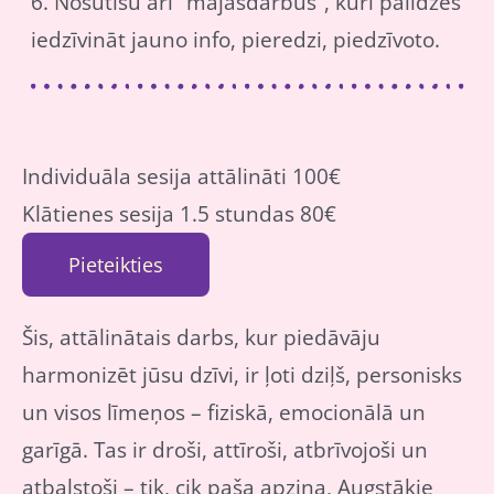
6. Nosūtīšu arī “mājasdarbus”, kuri palīdzēs
iedzīvināt jauno info, pieredzi, piedzīvoto.
Individuāla sesija attālināti 100€
Klātienes sesija 1.5 stundas 80€
Pieteikties
Šis, attālinātais darbs, kur piedāvāju
harmonizēt jūsu dzīvi, ir ļoti dziļš, personisks
un visos līmeņos – fiziskā, emocionālā un
garīgā. Tas ir droši, attīroši, atbrīvojoši un
atbalstoši – tik, cik paša apziņa, Augstākie