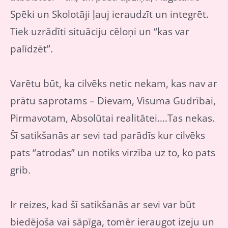
Spēki un Skolotāji ļauj ieraudzīt un integrēt.
Tiek uzrādīti situāciju cēloņi un “kas var
palīdzēt”.
Varētu būt, ka cilvēks netic nekam, kas nav ar
prātu saprotams – Dievam, Visuma Gudrībai,
Pirmavotam, Absolūtai realitātei….Tas nekas.
Šī satikšanās ar sevi tad parādīs kur cilvēks
pats “atrodas” un notiks virzība uz to, ko pats
grib.
Ir reizes, kad šī satikšanās ar sevi var būt
biedējoša vai sāpīga, tomēr ieraugot izeju un