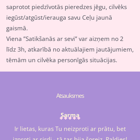
saprotot piedzīvotās pieredzes jēgu, cilvēks
iegūst/atgūst/ierauga savu Ceļu jaunā
gaismā.
Viena ”Satikšanās ar sevi” var aizņem no 2
līdz 3h, atkarībā no aktuālajiem jautājumiem,
tēmām un cilvēka personīgās situācijas.
Atsauksmes
Sarma
Ir lietas, kuras Tu neizproti ar prātu, bet
izproti ar sirdi - tā tas bija šoreiz. Paldies!