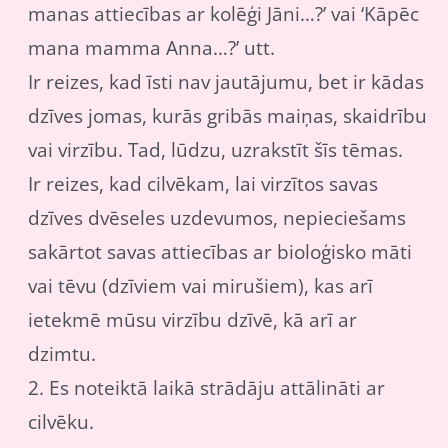
manas attiecības ar kolēģi Jāni…?’ vai ‘Kāpēc
mana mamma Anna…?’ utt.
Ir reizes, kad īsti nav jautājumu, bet ir kādas
dzīves jomas, kurās gribās maiņas, skaidrību
vai virzību. Tad, lūdzu, uzrakstīt šīs tēmas.
Ir reizes, kad cilvēkam, lai virzītos savas
dzīves dvēseles uzdevumos, nepieciešams
sakārtot savas attiecības ar bioloģisko māti
vai tēvu (dzīviem vai mirušiem), kas arī
ietekmē mūsu virzību dzīvē, kā arī ar
dzimtu.
2. Es noteiktā laikā strādāju attālināti ar
cilvēku.